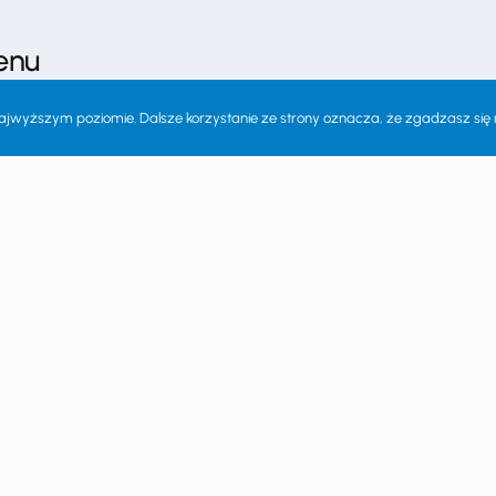
enu
na główna
ajwyższym poziomie. Dalsze korzystanie ze strony oznacza, że zgadzasz się n
s
alności
fa nauczyciela
garnia
ność i dostawa
lamin księgarni
akt
tyka prywatności