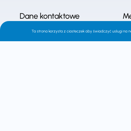
Dane kontaktowe
M
SOP Oświatowiec Toruń sp. z o.o.
Stro
Ta strona korzysta z ciasteczek aby świadczyć usługi na n
ul. PCK 9/2
O na
87-100 Toruń
Aktu
tel.
56 622 52 71
Stre
e-mail:
sop@sop.torun.pl
Księ
Czynne: pon-pt 8:00-16:00
Płat
Regu
Siedziba wydawnictwa SOP Oświatowiec
Kont
Toruń mieści się w centralnej części Torunia,
Poli
w bliskim sąsiedztwie Starego Miasta, na
rogu ulic PCK i Młodzieżowej.