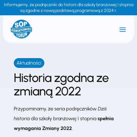
Informujemy, że podręczniki do historii dla szkoły branżowej I stopnia
są zgodne z nową podstawą programową z 2024 r.
Aktualności
Historia zgodna ze
zmianą 2022
Przypominamy, że seria podręczników
Dziś
historia
dla szkoły branżowej I stopnia
spełnia
wymagania Zmiany 2022
.