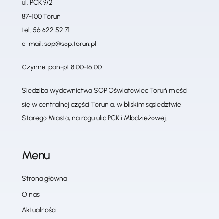
ul. PCK 9/2
87-100 Toruń
tel.
56 622 52 71
e-mail:
sop@sop.torun.pl
Czynne: pon-pt 8:00-16:00
Siedziba wydawnictwa SOP Oświatowiec Toruń mieści
się w centralnej części Torunia, w bliskim sąsiedztwie
Starego Miasta, na rogu ulic PCK i Młodzieżowej.
Menu
Strona główna
O nas
Aktualności