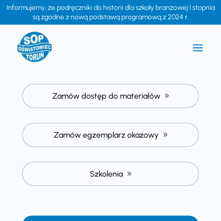
Informujemy, że podręczniki do historii dla szkoły branżowej I stopnia
są zgodne z nową podstawą programową z 2024 r.
Zamów dostęp do materiałów
Zamów egzemplarz okazowy
Szkolenia