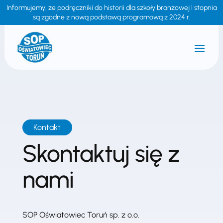
Informujemy, że podręczniki do historii dla szkoły branżowej I stopnia
są zgodne z nową podstawą programową z 2024 r.
Kontakt
Skontaktuj się z
nami
SOP Oświatowiec Toruń sp. z o.o.